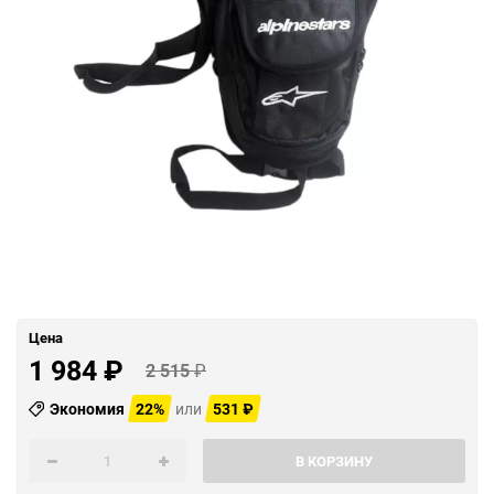
Цена
1 984
₽
2 515
₽
Экономия
22%
или
531
₽
В КОРЗИНУ