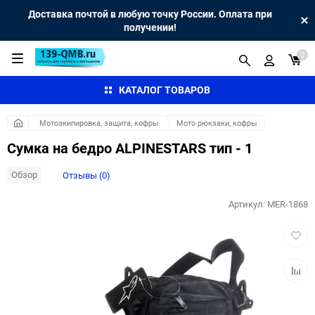
Доставка почтой в любую точку России. Оплата при
получении!
0
КАТАЛОГ ТОВАРОВ
Мотоэкипировка, защита, кофры
Мото рюкзаки, кофры
Сумка на бедро ALPINESTARS тип - 1
Обзор
Отзывы (0)
Артикул:
MER-1868
Добав
в
избра
Добав
к
сравн