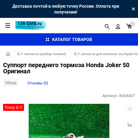
Доставка почтой в любую точку России. Оплата при
получении!
0
КАТАЛОГ ТОВАРОВ
Б/У запчасти (разбор техники)
Б/У запчасти для японских скутеров H
Суппорт переднего тормоза Honda Joker 50
Оригинал
Обзор
Отзывы (0)
Артикул:
BU04437
Добав
Товар Б/У
в
избра
Добав
к
сравн