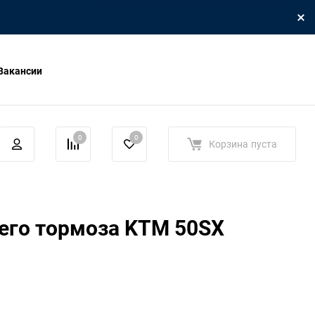
Вакансии
0
0
Корзина
пуста
его тормоза KTM 50SX