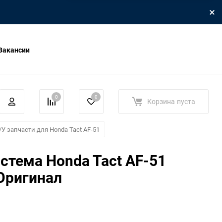
Вакансии
0
0
Корзина
пуста
/У запчасти для Honda Tact AF-51
стема Honda Tact AF-51
Оригинал