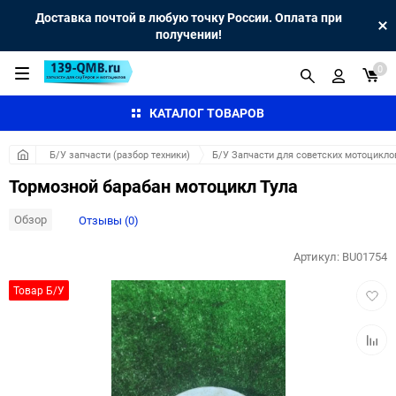
Доставка почтой в любую точку России. Оплата при
получении!
0
КАТАЛОГ ТОВАРОВ
Б/У запчасти (разбор техники)
Б/У Запчасти для советских мотоцикло
Тормозной барабан мотоцикл Тула
Обзор
Отзывы (0)
Артикул:
BU01754
Добав
Товар Б/У
в
избра
Добав
к
сравн