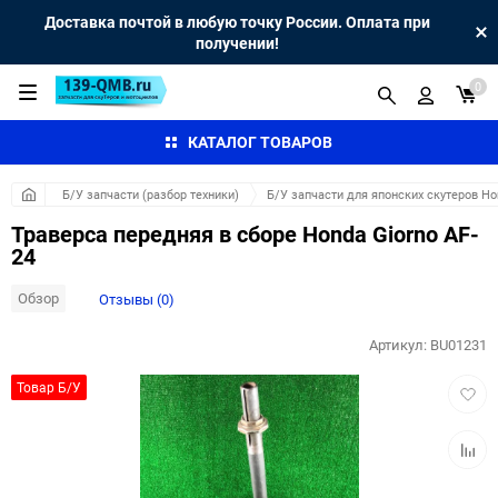
Доставка почтой в любую точку России. Оплата при
получении!
0
КАТАЛОГ ТОВАРОВ
Б/У запчасти (разбор техники)
Б/У запчасти для японских скутеров H
Траверса передняя в сборе Honda Giorno AF-
24
Обзор
Отзывы (0)
Артикул:
BU01231
Добав
Товар Б/У
в
избра
Добав
к
сравн