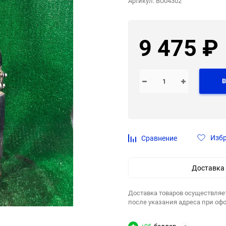
Артикул:
BU04302
9 475
₽
В
Изб
Сравнение
Доставка
Доставка товаров осуществляе
после указания адреса при оф