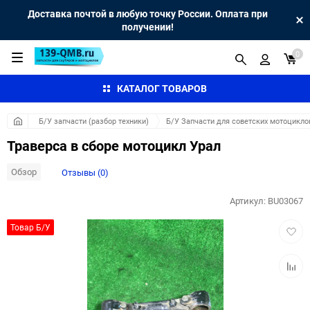
Доставка почтой в любую точку России. Оплата при
получении!
0
КАТАЛОГ ТОВАРОВ
Б/У запчасти (разбор техники)
Б/У Запчасти для советских мотоцикло
Траверса в сборе мотоцикл Урал
Обзор
Отзывы (0)
Артикул:
BU03067
Добав
Товар Б/У
в
избра
Добав
к
сравн