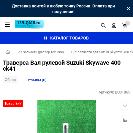
Доставка почтой в любую точку России. Оплата при
получении!
0
КАТАЛОГ ТОВАРОВ
Б/У запчасти (разбор техники)
Б/У запчасти для Suzuki Skywave 400 c
Траверса Вал рулевой Suzuki Skywave 400
ck41
Обзор
Отзывы (0)
Артикул:
BU01865
Добав
Товар Б/У
в
избра
Добав
к
сравн