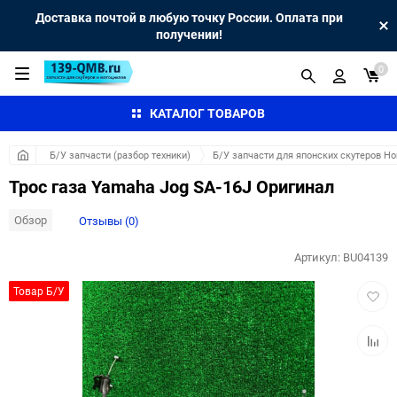
Доставка почтой в любую точку России. Оплата при
получении!
0
КАТАЛОГ ТОВАРОВ
Б/У запчасти (разбор техники)
Б/У запчасти для японских скутеров H
Трос газа Yamaha Jog SA-16J Оригинал
Обзор
Отзывы (0)
Артикул:
BU04139
Добав
Товар Б/У
в
избра
Добав
к
сравн