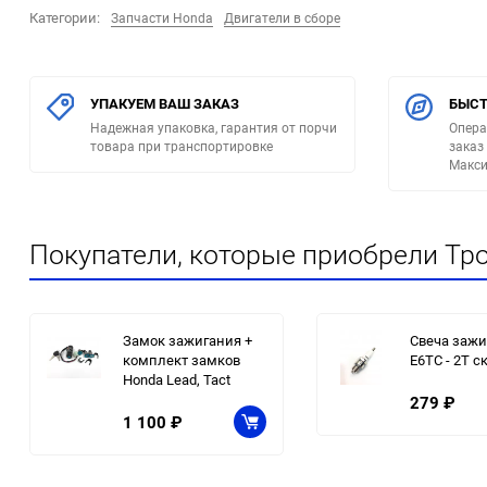
Категории:
Запчасти Honda
Двигатели в сборе
УПАКУЕМ ВАШ ЗАКАЗ
БЫСТ
Надежная упаковка, гарантия от порчи
Опера
товара при транспортировке
заказ
Макси
Покупатели, которые приобрели Тро
Замок зажигания +
Свеча зажи
комплект замков
E6TC - 2Т с
Honda Lead, Tact
279
₽
1 100
₽