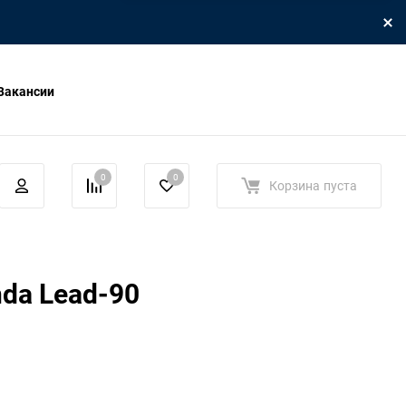
Вакансии
0
0
Корзина
пуста
nda Lead-90