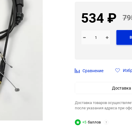
534
₽
79
В
Изб
Сравнение
Доставка
Доставка товаров осуществляе
после указания адреса при оф
+5
баллов
?