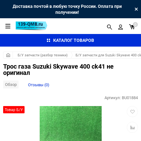
Доставка почтой в любую точку России. Оплата при
получении!
0
КАТАЛОГ ТОВАРОВ
Б/У запчасти (разбор техники)
Б/У запчасти для Suzuki Skywave 400 c
Трос газа Suzuki Skywave 400 ck41 не
оригинал
Обзор
Отзывы (0)
Артикул:
BU01884
Добав
Товар Б/У
в
избра
Добав
к
сравн