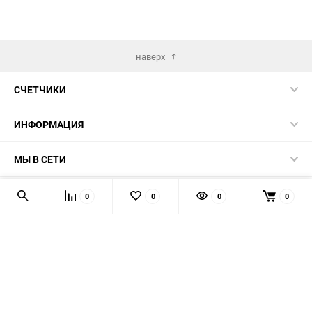
наверх
СЧЕТЧИКИ
ИНФОРМАЦИЯ
МЫ В СЕТИ
КОНТАКТЫ
0
0
0
0
© 2026 139-QMB.RU - запчасти для китайских скутеров.
Мы получаем и обрабатываем персональные данные
посетителей нашего сайта в соответствии с
официальной
политикой
. Если вы не даёте согласия на обработку своих
персональных данных, вам необходимо покинуть наш сайт.