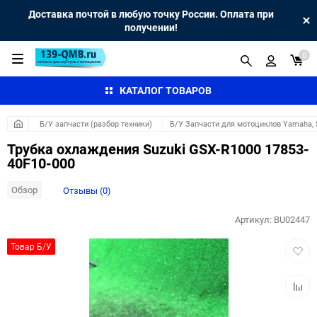
Доставка почтой в любую точку России. Оплата при
получении!
0
КАТАЛОГ ТОВАРОВ
Б/У запчасти (разбор техники)
Б/У Запчасти для мотоциклов Yamaha, S
Трубка охлаждения Suzuki GSX-R1000 17853-
40F10-000
Обзор
Отзывы (0)
Артикул:
BU02447
Добав
Товар Б/У
в
избра
Добав
к
сравн