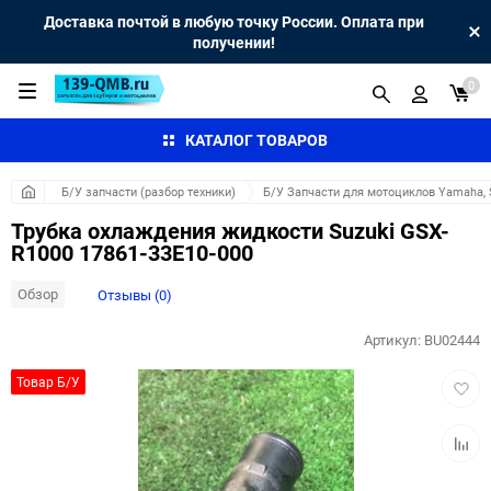
Доставка почтой в любую точку России. Оплата при
получении!
0
КАТАЛОГ ТОВАРОВ
Б/У запчасти (разбор техники)
Б/У Запчасти для мотоциклов Yamaha, S
Трубка охлаждения жидкости Suzuki GSX-
R1000 17861-33E10-000
Обзор
Отзывы (0)
Артикул:
BU02444
Добав
Товар Б/У
в
избра
Добав
к
сравн