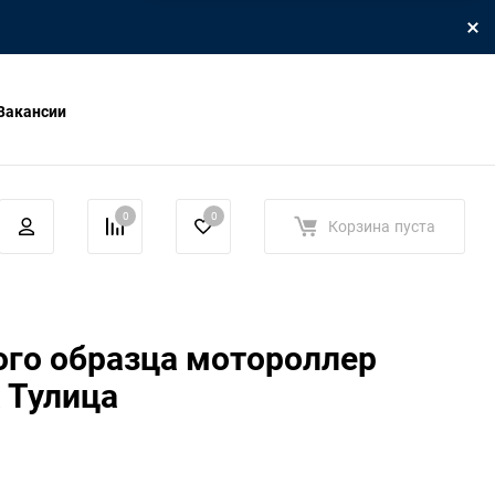
Вакансии
0
0
Корзина
пуста
ого образца мотороллер
 Тулица