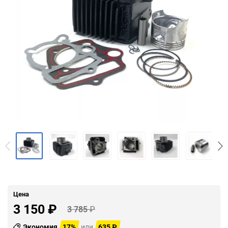
Цена
3 150
₽
3 785
₽
Экономия
17%
или
635
₽