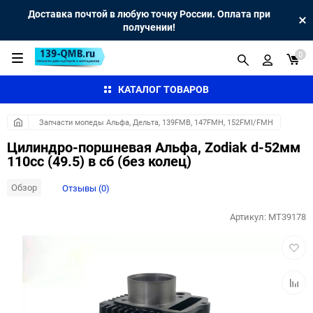
Доставка почтой в любую точку России. Оплата при
получении!
0
КАТАЛОГ ТОВАРОВ
Запчасти мопеды Альфа, Дельта, 139FMB, 147FMH, 152FMI/FMH
Цилиндро-поршневая Альфа, Zodiak d-52мм
110cc (49.5) в сб (без колец)
Обзор
Отзывы (0)
Артикул:
MT39178
Добав
в
избра
Добав
к
сравн