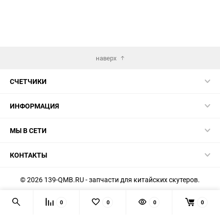
наверх
СЧЕТЧИКИ
ИНФОРМАЦИЯ
МЫ В СЕТИ
КОНТАКТЫ
© 2026 139-QMB.RU - запчасти для китайских скутеров.
Мы получаем и обрабатываем персональные данные
0
0
0
0
посетителей нашего сайта в соответствии с
официальной
политикой
. Если вы не даёте согласия на обработку своих