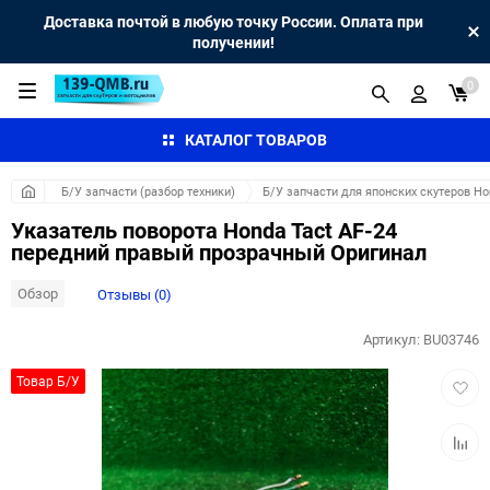
Доставка почтой в любую точку России. Оплата при
получении!
0
КАТАЛОГ ТОВАРОВ
Б/У запчасти (разбор техники)
Б/У запчасти для японских скутеров H
Указатель поворота Honda Tact AF-24
передний правый прозрачный Оригинал
Обзор
Отзывы (0)
Артикул:
BU03746
Добав
Товар Б/У
в
избра
Добав
к
сравн