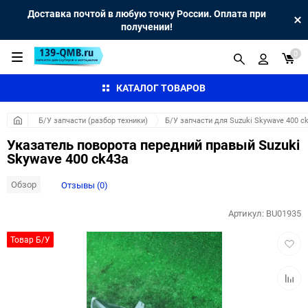
Доставка почтой в любую точку России. Оплата при
получении!
0
КАТАЛОГ ТОВАРОВ
Б/У запчасти (разбор техники)
Б/У запчасти для Suzuki Skywave 400 c
Указатель поворота передний правый Suzuki
Skywave 400 ck43a
Обзор
Отзывы (0)
Артикул:
BU01935
Добав
Товар Б/У
в
избра
Добав
к
сравн