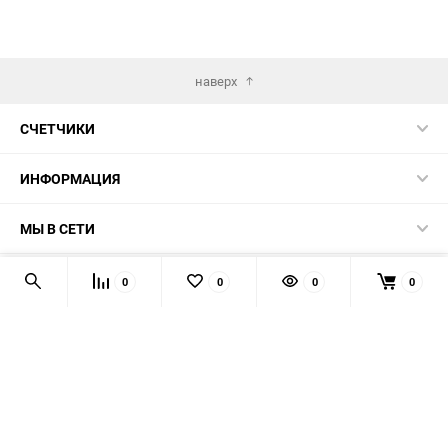
наверх
СЧЕТЧИКИ
ИНФОРМАЦИЯ
МЫ В СЕТИ
КОНТАКТЫ
0
0
0
0
© 2026 139-QMB.RU - запчасти для китайских скутеров.
Мы получаем и обрабатываем персональные данные
посетителей нашего сайта в соответствии с
официальной
политикой
. Если вы не даёте согласия на обработку своих
персональных данных, вам необходимо покинуть наш сайт.