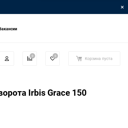
Вакансии
0
0
Корзина
пуста
орота Irbis Grace 150