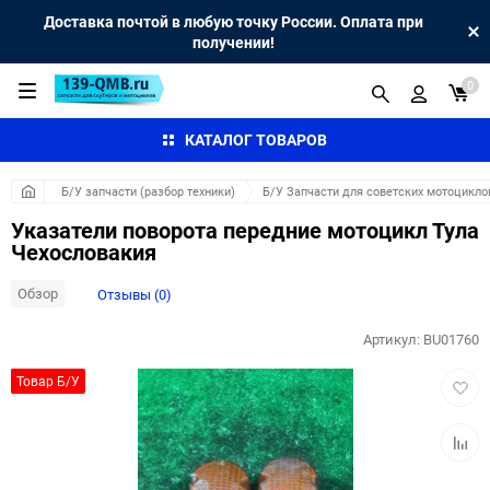
Доставка почтой в любую точку России. Оплата при
получении!
0
КАТАЛОГ ТОВАРОВ
Б/У запчасти (разбор техники)
Б/У Запчасти для советских мотоцикло
Указатели поворота передние мотоцикл Тула
Чехословакия
Обзор
Отзывы (0)
Артикул:
BU01760
Добав
Товар Б/У
в
избра
Добав
к
сравн