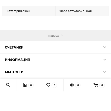
Категория озон
Фара автомобильная
наверх
СЧЕТЧИКИ
ИНФОРМАЦИЯ
МЫ В СЕТИ
КОНТАКТЫ
0
0
0
0
© 2026 139-QMB.RU - запчасти для китайских скутеров.
Мы получаем и обрабатываем персональные данные
посетителей нашего сайта в соответствии с
официальной