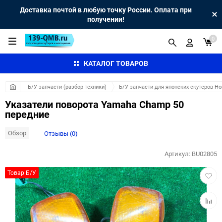
Доставка почтой в любую точку России. Оплата при
получении!
0
КАТАЛОГ ТОВАРОВ
Б/У запчасти (разбор техники)
Б/У запчасти для японских скутеров H
Указатели поворота Yamaha Champ 50
передние
Обзор
Отзывы (0)
Артикул:
BU02805
Добав
Товар Б/У
в
избра
Добав
к
сравн