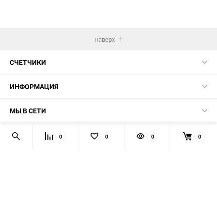
наверх
СЧЕТЧИКИ
ИНФОРМАЦИЯ
МЫ В СЕТИ
КОНТАКТЫ
0
0
0
0
© 2026 139-QMB.RU - запчасти для китайских скутеров.
Мы получаем и обрабатываем персональные данные
посетителей нашего сайта в соответствии с
официальной
политикой
. Если вы не даёте согласия на обработку своих
персональных данных, вам необходимо покинуть наш сайт.