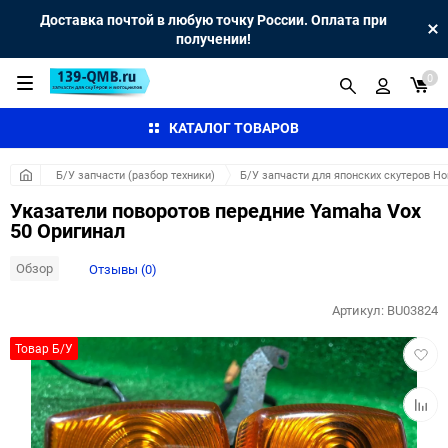
Доставка почтой в любую точку России. Оплата при
получении!
0
КАТАЛОГ ТОВАРОВ
Б/У запчасти (разбор техники)
Б/У запчасти для японских скутеров H
Указатели поворотов передние Yamaha Vox
50 Оригинал
Обзор
Отзывы (0)
Артикул:
BU03824
Добав
Товар Б/У
в
избра
Добав
к
сравн