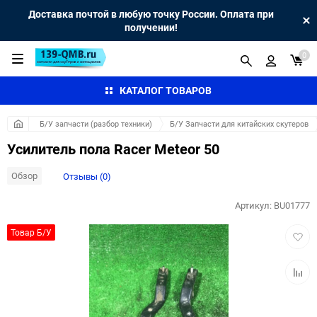
Доставка почтой в любую точку России. Оплата при
получении!
0
КАТАЛОГ ТОВАРОВ
Б/У запчасти (разбор техники)
Б/У Запчасти для китайских скутеров
Усилитель пола Racer Meteor 50
Обзор
Отзывы (0)
Артикул:
BU01777
Добав
Товар Б/У
в
избра
Добав
к
сравн