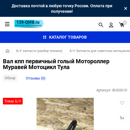
Доставка почтой в любую точку России. Оплата при
получении!
0
КАТАЛОГ ТОВАРОВ
Б/У запчасти (разбор техники)
Б/У Запчасти для советских мотоцикло
Вал кпп первичный голый Мотороллер
Муравей Мотоцикл Тула
Обзор
Отзывы (0)
Артикул:
BU02610
Добав
Товар Б/У
в
избра
Добав
к
сравн