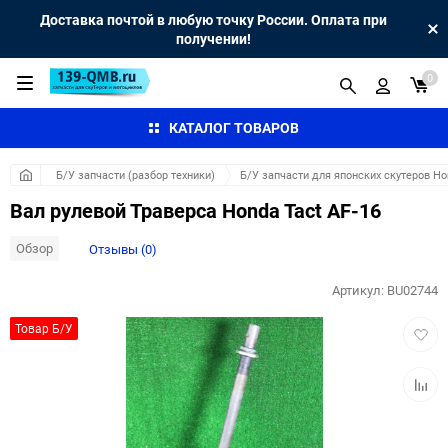
Доставка почтой в любую точку России. Оплата при
получении!
0
КАТАЛОГ ТОВАРОВ
Б/У запчасти (разбор техники)
Б/У запчасти для японских скутеров H
Вал рулевой Траверса Honda Tact AF-16
Обзор
Отзывы (0)
Артикул:
BU02744
Добав
Товар Б/У
в
избра
Добав
к
сравн