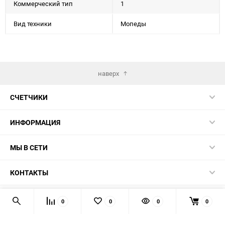
Коммерческий тип
1
Вид техники
Мопеды
наверх
СЧЕТЧИКИ
ИНФОРМАЦИЯ
МЫ В СЕТИ
КОНТАКТЫ
© 2026 139-QMB.RU - запчасти для китайских скутеров.
0
0
0
0
Мы получаем и обрабатываем персональные данные
посетителей нашего сайта в соответствии с
официальной