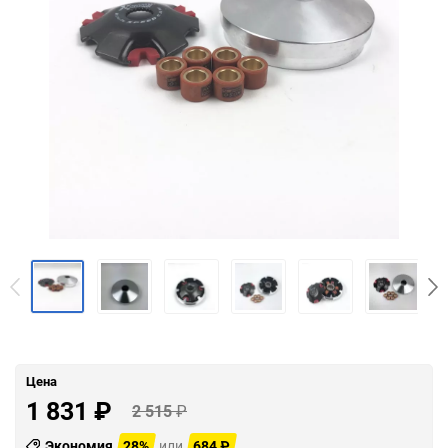
Цена
1 831
₽
2 515
₽
Экономия
28%
или
684
₽