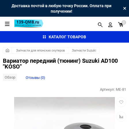
Доставка почтой в любую точку России. Оплата при
получении!
0
КАТАЛОГ ТОВАРОВ
Запчасти для японских скутеров
Запчасти Suzuki
Вариатор передний (тюнинг) Suzuki AD100
"KOSO"
Обзор
Отзывы (0)
Артикул:
ME-81
Добав
в
избра
Добав
к
сравн