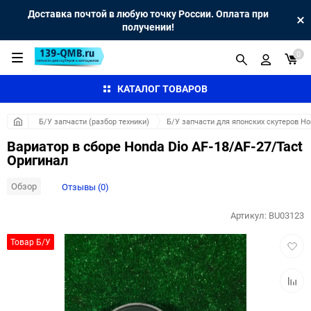
Доставка почтой в любую точку России. Оплата при
получении!
0
КАТАЛОГ ТОВАРОВ
Б/У запчасти (разбор техники)
Б/У запчасти для японских скутеров H
Вариатор в сборе Honda Dio AF-18/AF-27/Tact
Оригинал
Обзор
Отзывы (0)
Артикул:
BU03123
Добав
Товар Б/У
в
избра
Добав
к
сравн