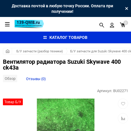
Доставка почтой в любую точку России. Оплата при
получении!
0
КАТАЛОГ ТОВАРОВ
Б/У запчасти (разбор техники)
Б/У запчасти для Suzuki Skywave 400 c
Вентилятор радиатора Suzuki Skywave 400
ck43a
Обзор
Отзывы (0)
Артикул:
BU02271
Добав
Товар Б/У
в
избра
Добав
к
сравн