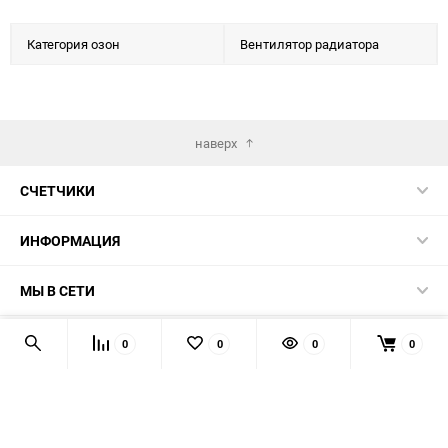
Категория озон
Вентилятор радиатора
наверх
СЧЕТЧИКИ
ИНФОРМАЦИЯ
МЫ В СЕТИ
КОНТАКТЫ
0
0
0
0
© 2026 139-QMB.RU - запчасти для китайских скутеров.
Мы получаем и обрабатываем персональные данные
посетителей нашего сайта в соответствии с
официальной