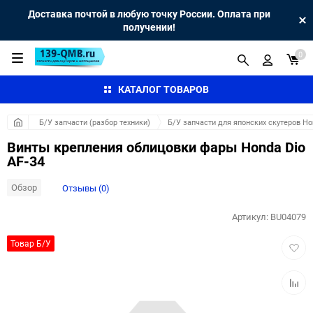
Доставка почтой в любую точку России. Оплата при
получении!
0
КАТАЛОГ ТОВАРОВ
Б/У запчасти (разбор техники)
Б/У запчасти для японских скутеров H
Винты крепления облицовки фары Honda Dio
AF-34
Обзор
Отзывы (0)
Артикул:
BU04079
Добав
Товар Б/У
в
избра
Добав
к
сравн