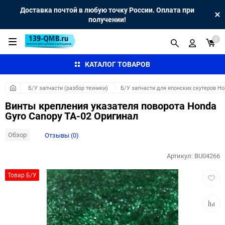
Доставка почтой в любую точку России. Оплата при
получении!
0
КАТАЛОГ ТОВАРОВ
Б/У запчасти (разбор техники)
Б/У запчасти для японских скутеров H
Винты крепления указателя поворота Honda
Gyro Canopy TA-02 Оригинал
Обзор
Отзывы (0)
Артикул:
BU04266
Добав
Товар Б/У
в
избра
Добав
к
сравн