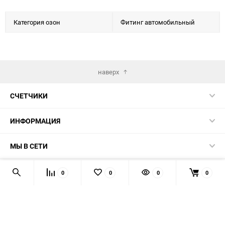
Категория озон
Фитинг автомобильный
наверх
СЧЕТЧИКИ
ИНФОРМАЦИЯ
МЫ В СЕТИ
КОНТАКТЫ
0
0
0
0
© 2026 139-QMB.RU - запчасти для китайских скутеров.
Мы получаем и обрабатываем персональные данные
посетителей нашего сайта в соответствии с
официальной