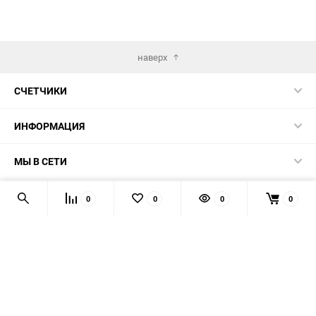
наверх
СЧЕТЧИКИ
ИНФОРМАЦИЯ
МЫ В СЕТИ
КОНТАКТЫ
0
0
0
0
© 2026 139-QMB.RU - запчасти для китайских скутеров.
Мы получаем и обрабатываем персональные данные
посетителей нашего сайта в соответствии с
официальной
политикой
. Если вы не даёте согласия на обработку своих
персональных данных, вам необходимо покинуть наш сайт.