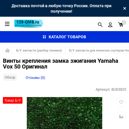
Доставка почтой в любую точку России. Оплата при
получении!
0
КАТАЛОГ ТОВАРОВ
Б/У запчасти (разбор техники)
Б/У запчасти для японских скутеров H
Винты крепления замка зжигания Yamaha
Vox 50 Оригинал
Обзор
Отзывы (0)
Артикул:
BU03825
Добав
Товар Б/У
в
избра
Добав
к
сравн