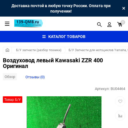
Доставка почтой в любую точку России. Оплата при
получении!
0
КАТАЛОГ ТОВАРОВ
Б/У запчасти (разбор техники)
Б/У Запчасти для мотоциклов Yamaha, S
Воздуховод левый Kawasaki ZZR 400
Оригинал
Обзор
Отзывы (0)
Артикул:
BU04464
Добав
Товар Б/У
в
избра
Добав
к
сравн