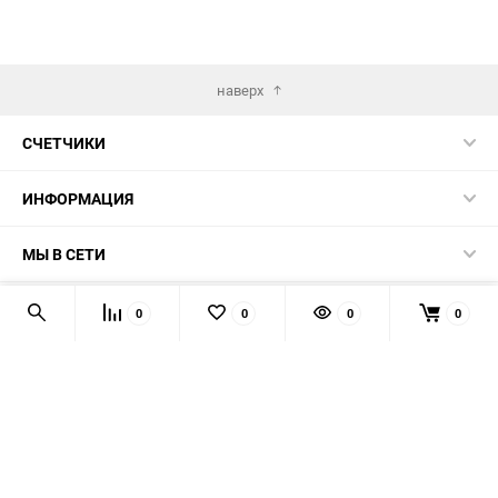
наверх
СЧЕТЧИКИ
ИНФОРМАЦИЯ
МЫ В СЕТИ
КОНТАКТЫ
0
0
0
0
© 2026 139-QMB.RU - запчасти для китайских скутеров.
Мы получаем и обрабатываем персональные данные
посетителей нашего сайта в соответствии с
официальной
политикой
. Если вы не даёте согласия на обработку своих
персональных данных, вам необходимо покинуть наш сайт.