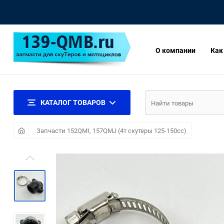
О компании
Как
КАТАЛОГ ТОВАРОВ
Запчасти 152QMI, 157QMJ (4т скутеры 125-150сс)