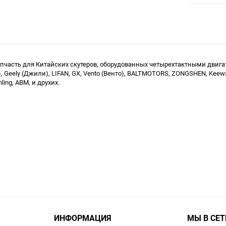
 запчасть для Китайских скутеров, оборудованных четырехтактными дви
инг), Geely (Джили), LIFAN, GX, Vento (Венто), BALTMOTORS, ZONGSHEN, K
ing, ABM, и друхих.
ИНФОРМАЦИЯ
МЫ В СЕТ