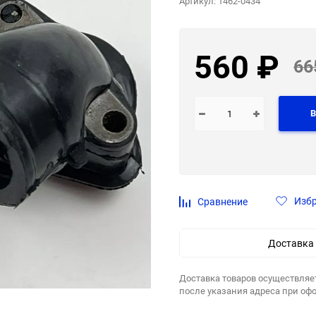
Артикул:
1462-0434
560
₽
66
В
Изб
Сравнение
Доставка
Доставка товаров осуществляе
после указания адреса при оф