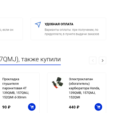
УДОБНАЯ ОПЛАТА
, если он
Варианты оплаты: при получении, по
предоплате, в пункте выдачи заказов
57QMJ), также купили
Прокладка
Электроклапан
глушителя
(обогатитель)
паронитовая 4T
карбюратора Honda,
139QMB, 157QMJ,
139QMB, 157QMJ,
152QMI d-30mm
152QMI
90
₽
440
₽