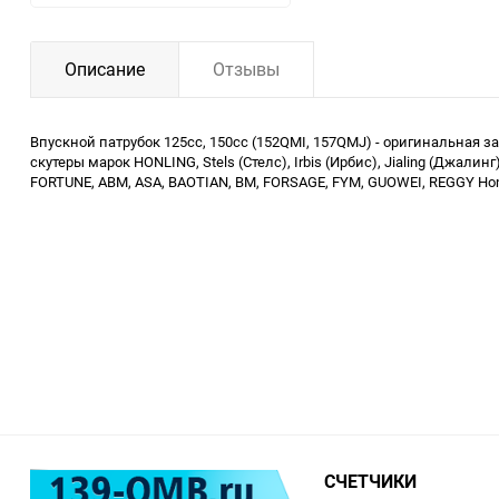
Описание
Отзывы
Впускной патрубок 125cc, 150cc (152QMI, 157QMJ) - оригинальная
скутеры марок HONLING, Stels (Стелс), Irbis (Ирбис), Jialing (Джал
FORTUNE, ABM, ASA, BAOTIAN, BM, FORSAGE, FYM, GUOWEI, REGGY Honl
СЧЕТЧИКИ