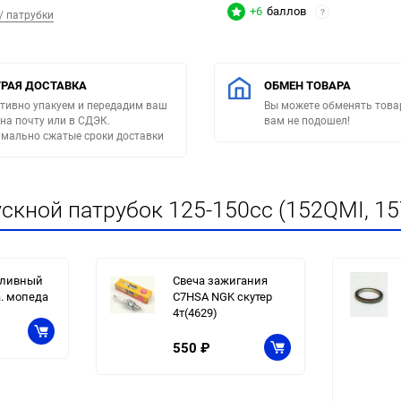
+6
баллов
?
/ патрубки
РАЯ ДОСТАВКА
ОБМЕН ТОВАРА
тивно упакуем и передадим ваш
Вы можете обменять товар
 на почту или в СДЭК.
вам не подошел!
мально сжатые сроки доставки
скной патрубок 125-150cc (152QMI, 1
пливный
Свеча зажигания
а. мопеда
C7HSA NGK скутер
4т(4629)
550
₽