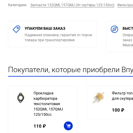
Категории:
Запчасти 152QMI, 157QMJ (4т скутеры 125-150сс)
Фильтры
УПАКУЕМ ВАШ ЗАКАЗ
БЫСТ
Надежная упаковка, гарантия от порчи
Опера
товара при транспортировке
заказ
Макси
Покупатели, которые приобрели Впу
Прокладка
Фильтр то
карбюратора
для скутер
текстолитовая
152QMI, 157QMJ
100
₽
125/150сс
110
₽