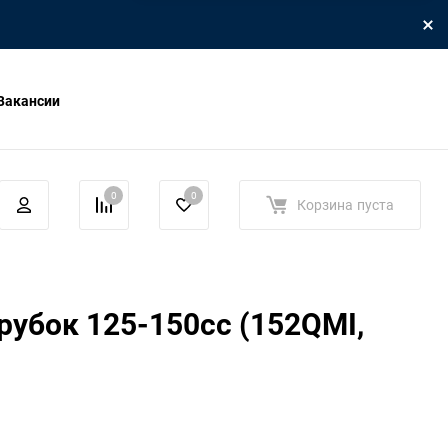
Вакансии
0
0
Корзина
пуста
рубок 125-150cc (152QMI,