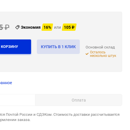
5
₽
Экономия
16%
или
105
₽
 КОРЗИНУ
КУПИТЬ В 1 КЛИК
Основной склад
Осталось
несколько штук
ранное
Оплата
тся Почтой России и СДЭКом. Стоимость доставки рассчитывается
ормлении заказа.