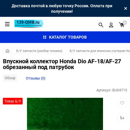
Доставка почтой в любую точку России. Оплата при
получении!
0
КАТАЛОГ ТОВАРОВ
Б/У запчасти (разбор техники)
Б/У запчасти для японских скутеров H
Впускной коллектор Honda Dio AF-18/AF-27
обрезанный под патрубок
Обзор
Отзывы (0)
Артикул:
BU04715
Добав
Товар Б/У
в
избра
Добав
к
сравн