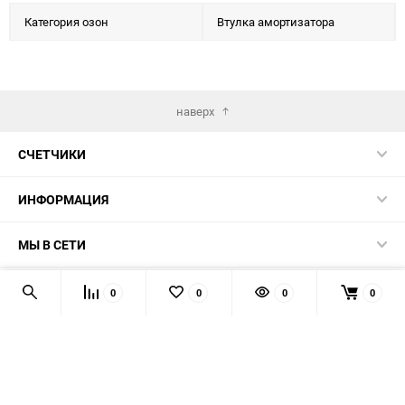
Категория озон
Втулка амортизатора
наверх
СЧЕТЧИКИ
ИНФОРМАЦИЯ
МЫ В СЕТИ
КОНТАКТЫ
0
0
0
0
© 2026 139-QMB.RU - запчасти для китайских скутеров.
Мы получаем и обрабатываем персональные данные
посетителей нашего сайта в соответствии с
официальной
политикой
. Если вы не даёте согласия на обработку своих