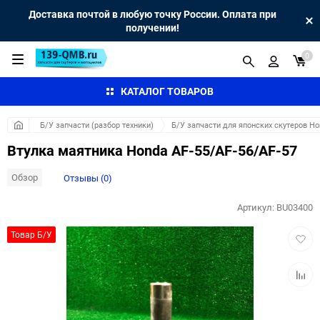
Доставка почтой в любую точку России. Оплата при
получении!
0
КАТАЛОГ ТОВАРОВ
Б/У запчасти (разбор техники)
Б/У запчасти для японских скутеров H
Втулка маятника Honda AF-55/AF-56/AF-57
Обзор
Отзывы (0)
Артикул:
BU03400
Добав
Товар Б/У
в
избра
Добав
к
сравн