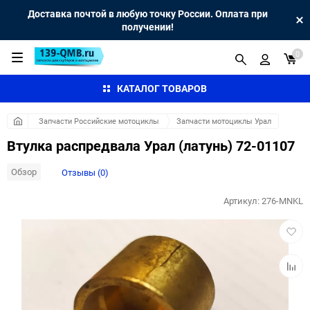
Доставка почтой в любую точку России. Оплата при
получении!
0
КАТАЛОГ ТОВАРОВ
Запчасти Российские мотоциклы
Запчасти мотоциклы Урал
Втулка распредвала Урал (латунь) 72-01107
Обзор
Отзывы (0)
Артикул:
276-MNKL
Добав
в
избра
Добав
к
сравн