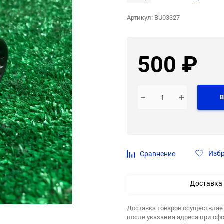
Артикул:
BU03327
500
₽
В
Изб
Сравнение
Доставка
Доставка товаров осуществляе
после указания адреса при оф