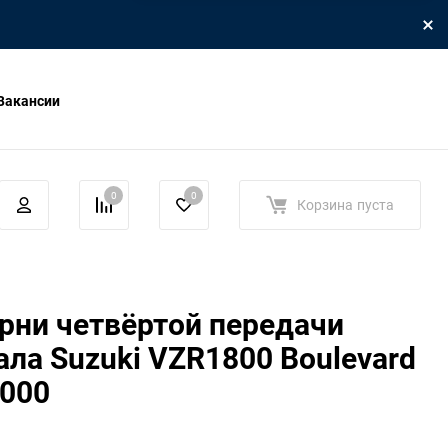
Вакансии
0
0
Корзина
пуста
рни четвёртой передачи
ала Suzuki VZR1800 Boulevard
-000