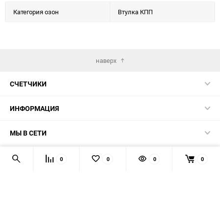
Категория озон
Втулка КПП
наверх
СЧЕТЧИКИ
ИНФОРМАЦИЯ
МЫ В СЕТИ
КОНТАКТЫ
0
0
0
0
© 2026 139-QMB.RU - запчасти для китайских скутеров.
Мы получаем и обрабатываем персональные данные
посетителей нашего сайта в соответствии с
официальной
политикой
. Если вы не даёте согласия на обработку своих