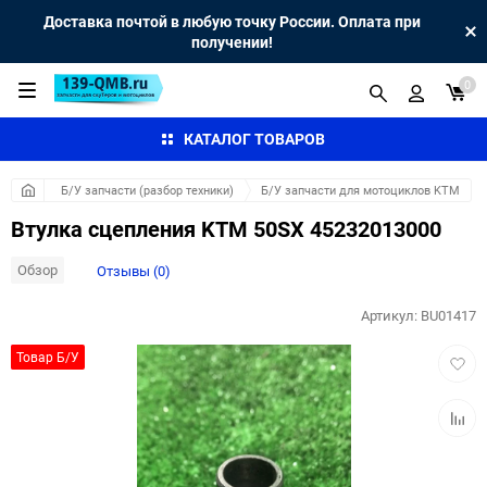
Доставка почтой в любую точку России. Оплата при
получении!
0
КАТАЛОГ ТОВАРОВ
Б/У запчасти (разбор техники)
Б/У запчасти для мотоциклов KTM
Втулка сцепления KTM 50SX 45232013000
Обзор
Отзывы (0)
Артикул:
BU01417
Добав
Товар Б/У
в
избра
Добав
к
сравн