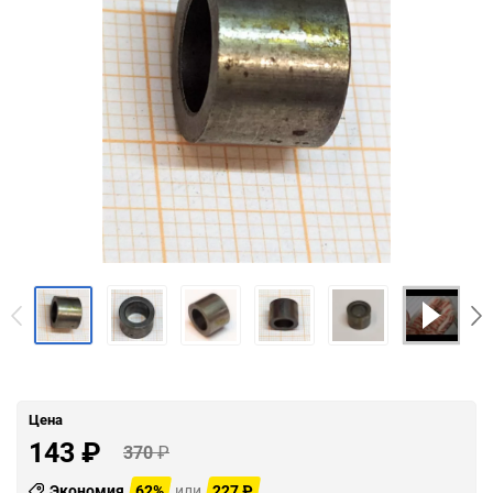
Цена
143
₽
370
₽
Экономия
62%
или
227
₽