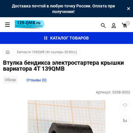
Доставка почтой в любую точку России. Оплата при
получении!
0
КАТАЛОГ ТОВАРОВ
Запчасти 139QMB (4т скутеры 50-80сс)
Втулка бендикса электростартера крышки
вариатора 4Т 139QMB
Обзор
Отзывы (0)
Артикул:
5358-0052
Добав
в
избра
Добав
к
сравн