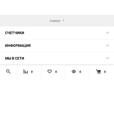
наверх
СЧЕТЧИКИ
ИНФОРМАЦИЯ
МЫ В СЕТИ
КОНТАКТЫ
0
0
0
0
© 2026 139-QMB.RU - запчасти для китайских скутеров.
Мы получаем и обрабатываем персональные данные
посетителей нашего сайта в соответствии с
официальной
политикой
. Если вы не даёте согласия на обработку своих
персональных данных, вам необходимо покинуть наш сайт.