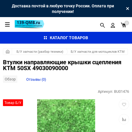
Доставка почтой в любую точку России. Оплата при
получении!
0
КАТАЛОГ ТОВАРОВ
Б/У запчасти (разбор техники)
Б/У запчасти для мотоциклов KTM
Втулки направляющие крышки сцепления
KTM 50SX 49030090000
Обзор
Отзывы (0)
Артикул:
BU01476
Добав
Товар Б/У
в
избра
Добав
к
сравн