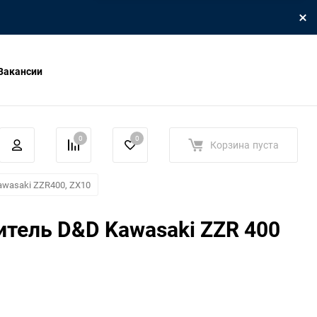
Вакансии
0
0
Корзина
пуста
awasaki ZZR400, ZX10
тель D&D Kawasaki ZZR 400