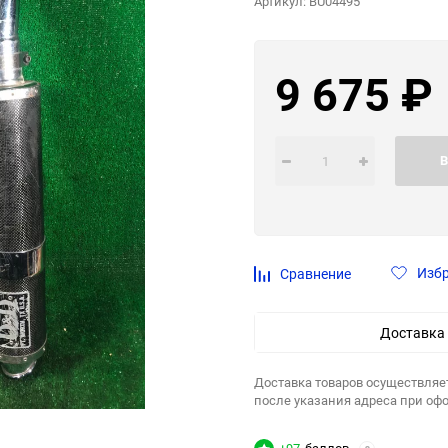
Артикул:
BU04495
9 675
₽
В
Изб
Сравнение
Доставка
Доставка товаров осуществляе
после указания адреса при оф