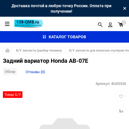
Доставка почтой в любую точку России. Оплата при
получении!
0
КАТАЛОГ ТОВАРОВ
Б/У запчасти (разбор техники)
Б/У запчасти для японских скутеров H
Задний вариатор Honda AB-07E
Обзор
Отзывы (0)
Артикул:
BU03536
Добав
Товар Б/У
в
избра
Добав
к
сравн