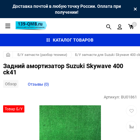
Доставка почтой в любую точку России. Оплата при
получении!
0
КАТАЛОГ ТОВАРОВ
Б/У запчасти (разбор техники)
Б/У запчасти для Suzuki Skywave 400 c
Задний амортизатор Suzuki Skywave 400
ck41
Обзор
Отзывы (0)
Артикул:
BU01861
Добав
Товар Б/У
в
избра
Добав
к
сравн