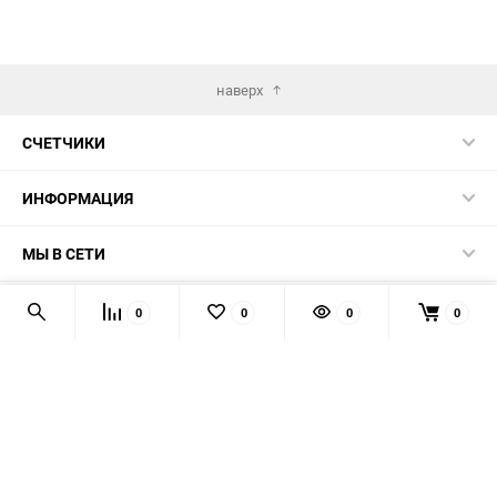
наверх
СЧЕТЧИКИ
ИНФОРМАЦИЯ
МЫ В СЕТИ
КОНТАКТЫ
0
0
0
0
© 2026 139-QMB.RU - запчасти для китайских скутеров.
Мы получаем и обрабатываем персональные данные
посетителей нашего сайта в соответствии с
официальной
политикой
. Если вы не даёте согласия на обработку своих
персональных данных, вам необходимо покинуть наш сайт.