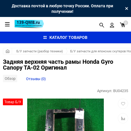
Доставка почтой в любую точку России. Оплата при
получении!
0
КАТАЛОГ ТОВАРОВ
Б/У запчасти (разбор техники)
Б/У запчасти для японских скутеров H
Задняя верхняя часть рамы Honda Gyro
Canopy TA-02 Оригинал
Обзор
Отзывы (0)
Артикул:
BU04235
Добав
Товар Б/У
в
избра
Добав
к
сравн