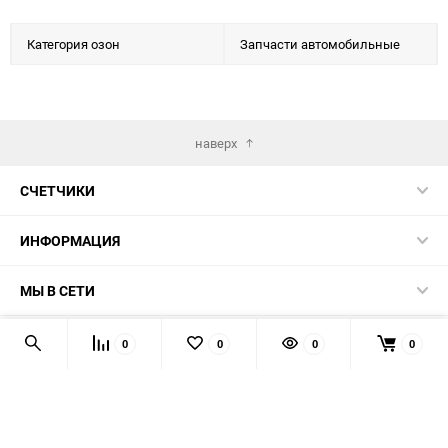
Категория озон
Запчасти автомобильные
наверх
СЧЕТЧИКИ
ИНФОРМАЦИЯ
МЫ В СЕТИ
КОНТАКТЫ
0
0
0
0
© 2026 139-QMB.RU - запчасти для китайских скутеров.
Мы получаем и обрабатываем персональные данные
посетителей нашего сайта в соответствии с
официальной