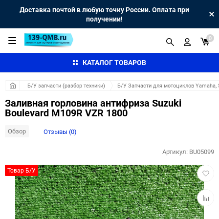
Доставка почтой в любую точку России. Оплата при
получении!
0
КАТАЛОГ ТОВАРОВ
Б/У запчасти (разбор техники)
Б/У Запчасти для мотоциклов Yamaha, S
Заливная горловина антифриза Suzuki
Boulevard M109R VZR 1800
Обзор
Отзывы (0)
Артикул:
BU05099
Добав
Товар Б/У
в
избра
Добав
к
сравн