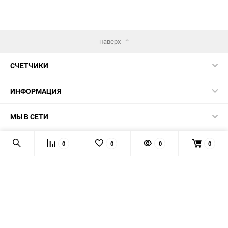
наверх
СЧЕТЧИКИ
ИНФОРМАЦИЯ
МЫ В СЕТИ
КОНТАКТЫ
0
0
0
0
© 2026 139-QMB.RU - запчасти для китайских скутеров.
Мы получаем и обрабатываем персональные данные
посетителей нашего сайта в соответствии с
официальной
политикой
. Если вы не даёте согласия на обработку своих
персональных данных, вам необходимо покинуть наш сайт.