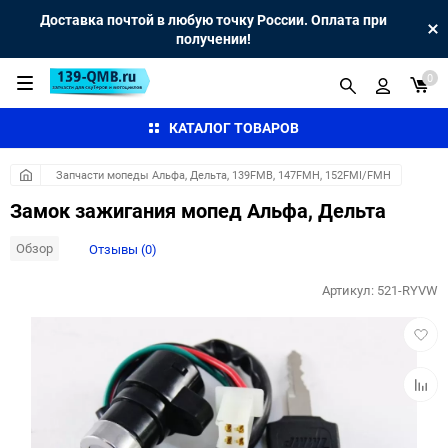
Доставка почтой в любую точку России. Оплата при
получении!
0
КАТАЛОГ ТОВАРОВ
Запчасти мопеды Альфа, Дельта, 139FMB, 147FMH, 152FMI/FMH
Замок зажигания мопед Альфа, Дельта
Обзор
Отзывы (0)
Артикул:
521-RYVW
Добав
в
избра
Добав
к
сравн