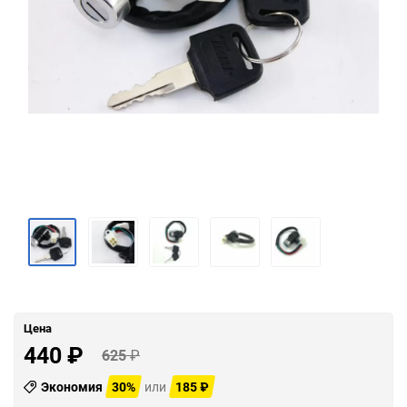
Цена
440
₽
625
₽
Экономия
30%
или
185
₽