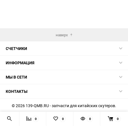
наверх
СЧЕТЧИКИ
ИНФОРМАЦИЯ
МЫ В СЕТИ
КОНТАКТЫ
© 2026 139-QMB.RU - запчасти для китайских скутеров.
Мы получаем и обрабатываем персональные данные
0
0
0
0
посетителей нашего сайта в соответствии с
официальной
политикой
. Если вы не даёте согласия на обработку своих