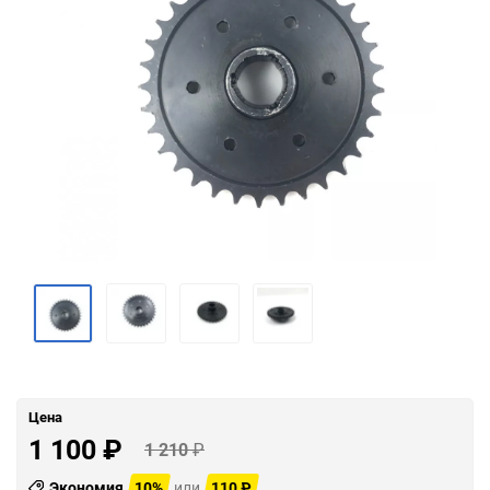
Цена
1 100
₽
1 210
₽
Экономия
10%
или
110
₽