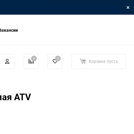
Вакансии
0
0
Корзина
пуста
мая ATV