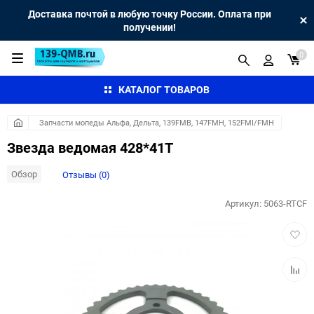
Доставка почтой в любую точку России. Оплата при
получении!
0
КАТАЛОГ ТОВАРОВ
Запчасти мопеды Альфа, Дельта, 139FMB, 147FMH, 152FMI/FMH
Звезда ведомая 428*41Т
Обзор
Отзывы (0)
Артикул:
5063-RTCF
Добав
в
избра
Добав
к
сравн