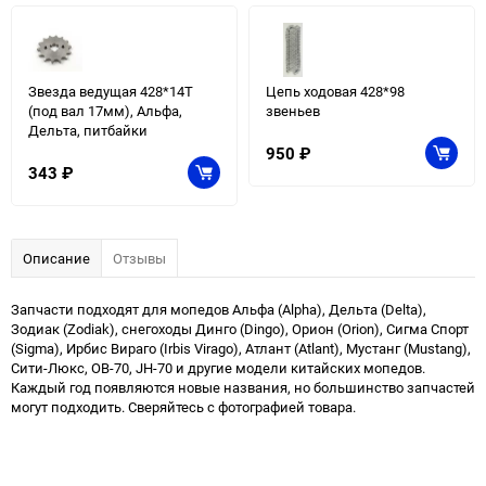
Звезда ведущая 428*14Т
Цепь ходовая 428*98
(под вал 17мм), Альфа,
звеньев
Дельта, питбайки
950
₽
343
₽
Описание
Отзывы
Запчасти подходят для мопедов Альфа (Alpha), Дельта (Delta),
Зодиак (Zodiak), снегоходы Динго (Dingo), Орион (Orion), Сигма Спорт
(Sigma), Ирбис Вираго (Irbis Virago), Атлант (Atlant), Мустанг (Mustang),
Сити-Люкс, ОВ-70, JH-70 и другие модели китайских мопедов.
Каждый год появляются новые названия, но большинство запчастей
могут подходить. Сверяйтесь с фотографией товара.