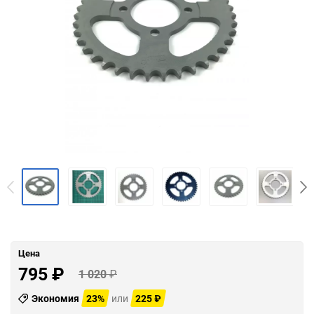
Цена
795
₽
1 020
₽
Экономия
23%
или
225
₽