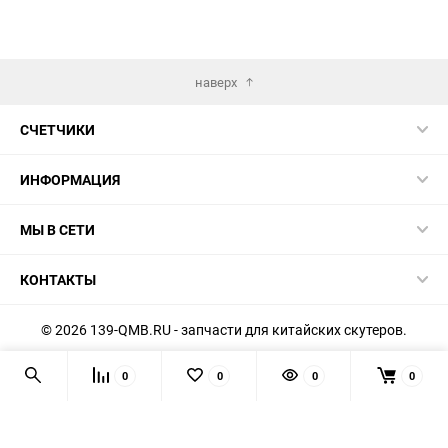
наверх
СЧЕТЧИКИ
ИНФОРМАЦИЯ
МЫ В СЕТИ
КОНТАКТЫ
© 2026 139-QMB.RU - запчасти для китайских скутеров.
Мы получаем и обрабатываем персональные данные
0
0
0
0
посетителей нашего сайта в соответствии с
официальной
политикой
. Если вы не даёте согласия на обработку своих
персональных данных, вам необходимо покинуть наш сайт.