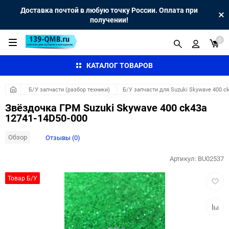
Доставка почтой в любую точку России. Оплата при
получении!
0
КАТАЛОГ ТОВАРОВ
Б/У запчасти (разбор техники)
Б/У запчасти для Suzuki Skywave 400 c
Звёздочка ГРМ Suzuki Skywave 400 ck43a
12741-14D50-000
Обзор
Отзывы (0)
Артикул:
BU02537
Добав
Товар Б/У
в
избра
Добав
к
сравн